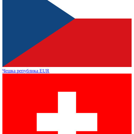
Чешка република
EUR