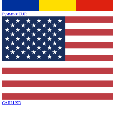
Румъния
EUR
САЩ
USD