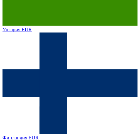
Унгария
EUR
Финландия
EUR