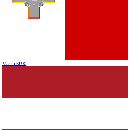
Малта
EUR