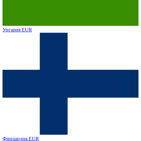
Унгария
EUR
Финландия
EUR