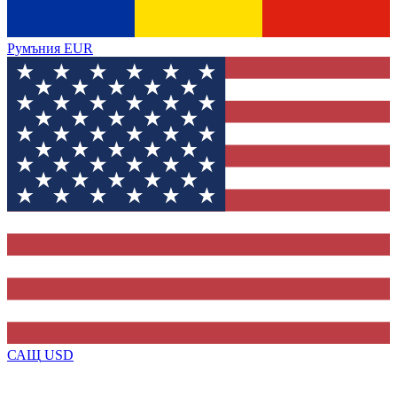
Румъния
EUR
САЩ
USD