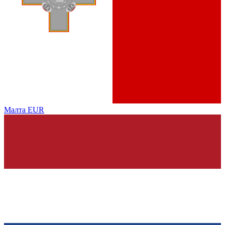
Малта
EUR