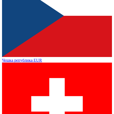
Чешка република
EUR