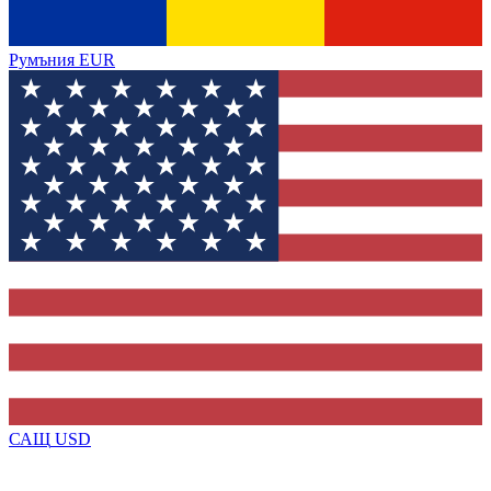
Румъния
EUR
САЩ
USD