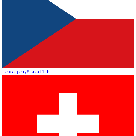
Чешка република
EUR