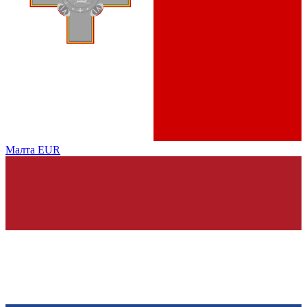
Малта
EUR