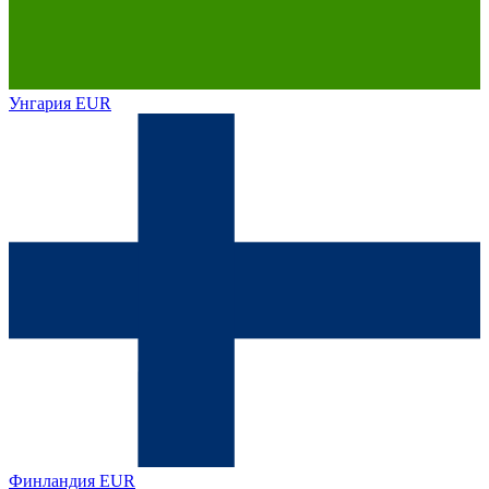
Унгария
EUR
Финландия
EUR